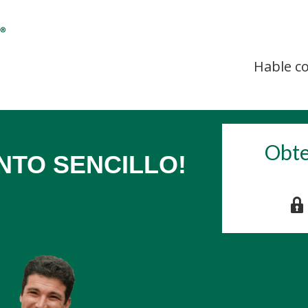
Hable co
Obte
NTO SENCILLO!